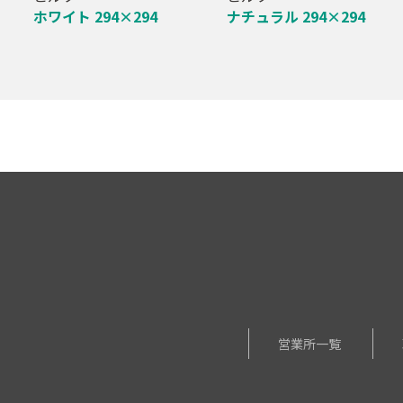
ホワイト 294×294
ナチュラル 294×294
営業所一覧