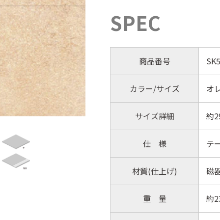
SPEC
商品番号
SK5
カラー/サイズ
オレ
サイズ詳細
約2
仕 様
テ
材質(仕上げ)
磁
重 量
約2