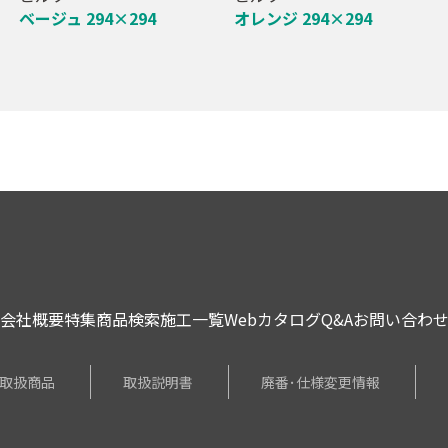
ベージュ 294×294
オレンジ 294×294
会社概要
特集
商品検索
施工一覧
Webカタログ
Q&A
お問い合わ
取扱商品
取扱説明書
廃番･仕様変更情報