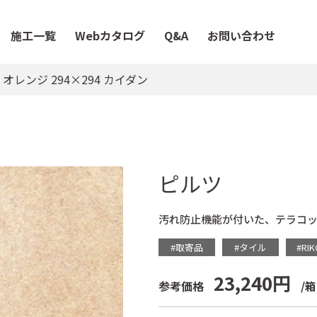
施工一覧
Webカタログ
Q&A
お問い合わせ
オレンジ 294×294 カイダン
ピルツ
汚れ防止機能が付いた、テラコ
#取寄品
#タイル
#RIK
23,240円
参考価格
/