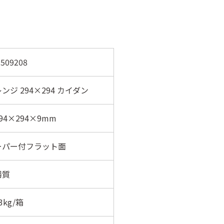
509208
ンジ 294×294 カイダン
94×294×9mm
ーパー付フラット面
器質
3kg/箱