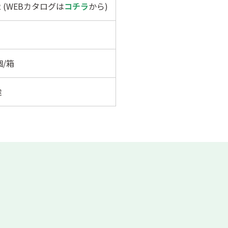
92 (WEBカタログは
コチラ
から)
個/箱
途