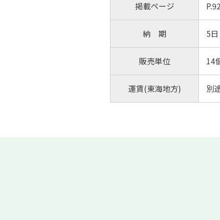
掲載ページ
P.
納 期
5日
販売単位
14
運賃(東海地方)
別