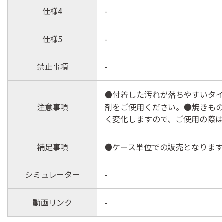
仕様4
-
仕様5
-
禁止事項
-
●付着した汚れが落ちやすいタ
注意事項
剤をご使用ください。●焼きも
く変化しますので、ご使用の際
補足事項
●ケース単位での販売となります
シミュレーター
-
動画リンク
-