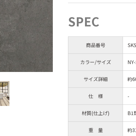
SPEC
商品番号
SK5
カラー/サイズ
NY
サイズ詳細
約6
仕 様
-
材質(仕上げ)
B1
重 量
約3