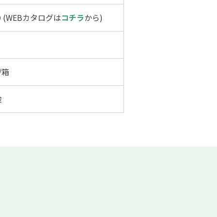
29 (WEBカタログは
コチラ
から)
/箱
途