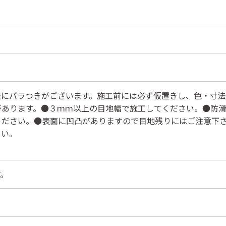
法にバラつきがございます。施工前には必ず仮置きし、色・寸
があります。●３ｍｍ以上の目地幅で施工してください。●防
ください。●表面に凹凸がありますので目地残りにはご注意下
さい。
す。