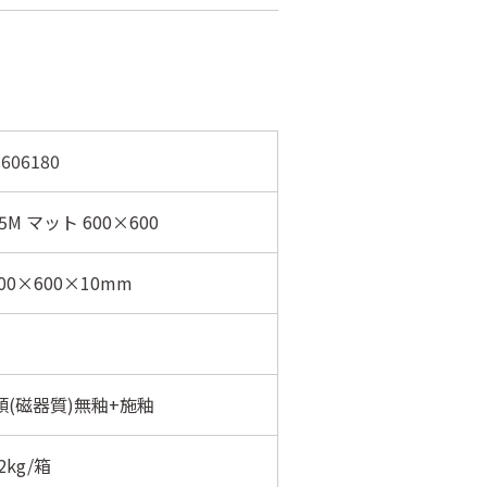
606180
-5M マット 600×600
00×600×10mm
類(磁器質)無釉+施釉
2kg/箱