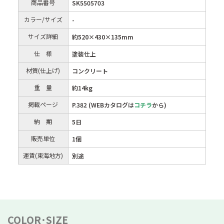
商品番号
SK5505703
カラー/サイズ
-
サイズ詳細
約520×430×135mm
仕 様
塗装仕上
材質(仕上げ)
コンクリート
重 量
約14kg
掲載ページ
P.382 (WEBカタログは
コチラ
から)
納 期
5日
販売単位
1個
運賃(東海地方)
別途
COLOR･SIZE