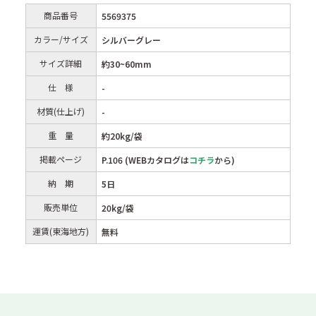
商品番号
5569375
カラー/サイズ
シルバーグレー
サイズ詳細
約30~60mm
仕 様
-
材質(仕上げ)
-
重 量
約20kg/袋
掲載ページ
P.106 (WEBカタログは
コチラ
から)
納 期
5日
販売単位
20kg/袋
運賃(東海地方)
無料