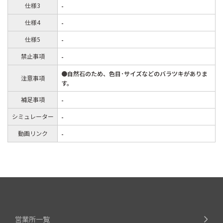
仕様3
-
仕様4
-
仕様5
-
禁止事項
-
●自然石のため、色目･サイズなどのバラツキがありま
注意事項
す。
補足事項
-
シミュレーター
-
動画リンク
-
営業所一覧