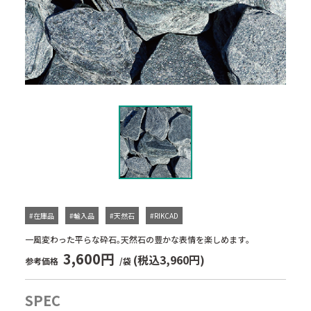
#在庫品
#輸入品
#天然石
#RIKCAD
一風変わった平らな砕石｡天然石の豊かな表情を楽しめます｡
3,600円
(税込3,960円)
参考価格
/袋
SPEC