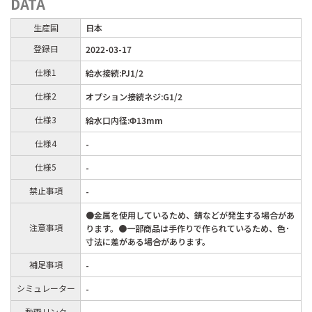
DATA
生産国
日本
登録日
2022-03-17
仕様1
給水接続:PJ1/2
仕様2
オプション接続ネジ:G1/2
仕様3
給水口内径:Φ13mm
仕様4
-
仕様5
-
禁止事項
-
●金属を使用しているため、錆などが発生する場合があ
注意事項
ります。●一部商品は手作りで作られているため、色･
寸法に差がある場合があります。
補足事項
-
シミュレーター
-
動画リンク