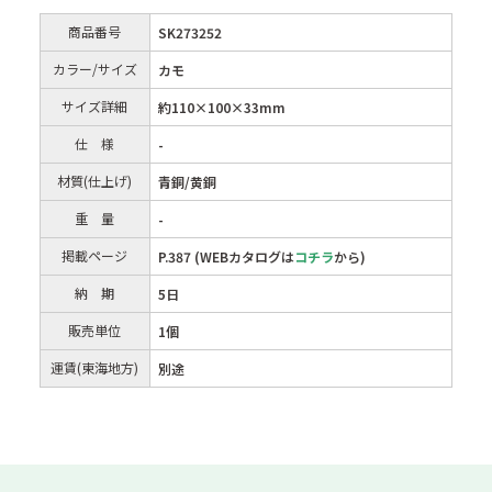
商品番号
SK273252
カラー/サイズ
カモ
サイズ詳細
約110×100×33mm
仕 様
-
材質(仕上げ)
青銅/黄銅
重 量
-
掲載ページ
P.387 (WEBカタログは
コチラ
から)
納 期
5日
販売単位
1個
運賃(東海地方)
別途