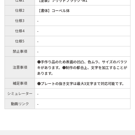
【塗装】ソリッドブラック･M1
仕様2
【書体】コーベル体
仕様3
-
仕様4
-
仕様5
-
禁止事項
-
●手作り品のため表面の凹凸、色ムラ、サイズのバラツ
注意事項
キがあります。●制作の都合上、文字を加工することが
あります。
補足事項
●プレートの抜き文字は最大3文字まで対応可能です。
シミュレーター
-
動画リンク
-