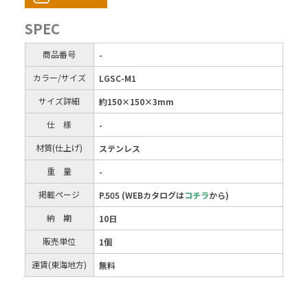
SPEC
商品番号
-
カラー/サイズ
LGSC-M1
サイズ詳細
約150×150×3mm
仕 様
-
材質(仕上げ)
ステンレス
重 量
-
掲載ページ
P.505 (WEBカタログは
コチラ
から)
納 期
10日
販売単位
1個
運賃(東海地方)
無料