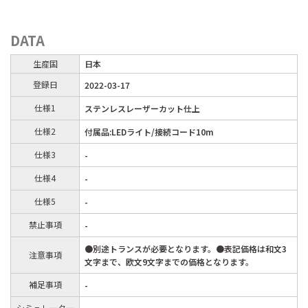
DATA
生産国
日本
登録日
2022-03-17
仕様1
ステンレスレーザーカット仕上
仕様2
付属品:LEDライト/接続コード10m
仕様3
-
仕様4
-
仕様5
-
禁止事項
-
●別途トランスが必要となります。●表記価格は和文3
注意事項
文字まで、欧文9文字までの価格となります。
補足事項
-
シミュレーター