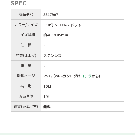
SPEC
商品番号
5517907
カラー/サイズ
LED付 STLEK-2 ドット
サイズ詳細
約406×85mm
仕 様
-
材質(仕上げ)
ステンレス
重 量
-
掲載ページ
P.523 (WEBカタログは
コチラ
から)
納 期
10日
販売単位
1個
運賃(東海地方)
無料