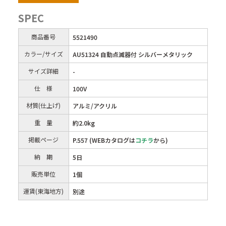
SPEC
商品番号
5521490
カラー/サイズ
AU51324 自動点滅器付 シルバーメタリック
サイズ詳細
-
仕 様
100V
材質(仕上げ)
アルミ/アクリル
重 量
約2.0kg
掲載ページ
P.557 (WEBカタログは
コチラ
から)
納 期
5日
販売単位
1個
運賃(東海地方)
別途