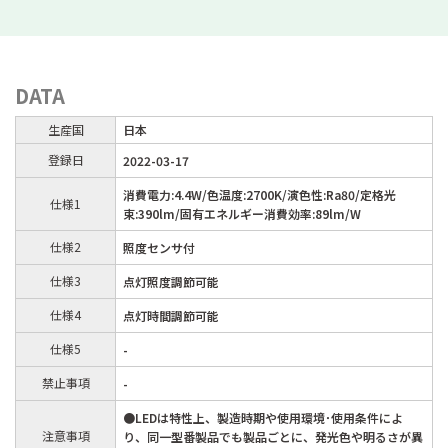
DATA
生産国
日本
登録日
2022-03-17
消費電力:4.4W/色温度:2700K/演色性:Ra80/定格光
仕様1
束:390lm/固有エネルギー消費効率:89lm/W
仕様2
照度センサ付
仕様3
点灯照度調節可能
仕様4
点灯時間調節可能
仕様5
-
禁止事項
-
●LEDは特性上、製造時期や使用環境･使用条件によ
注意事項
り、同一型番製品でも製品ごとに、発光色や明るさが異