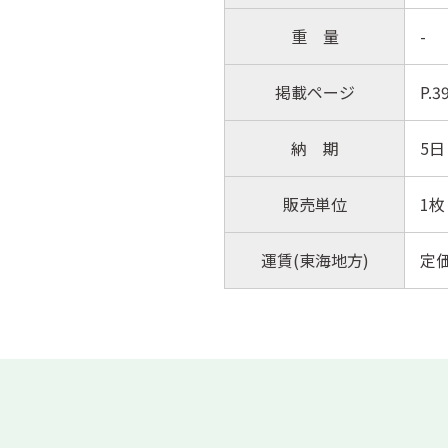
重 量
-
掲載ページ
P.
納 期
5日
販売単位
1枚
運賃(東海地方)
定