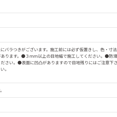
法にバラつきがございます。施工前には必ず仮置きし、色・寸
があります。●３ｍｍ以上の目地幅で施工してください。●防
ください。●表面に凹凸がありますので目地残りにはご注意下
さい。
す。