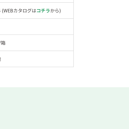
15 (WEBカタログは
コチラ
から)
/箱
途