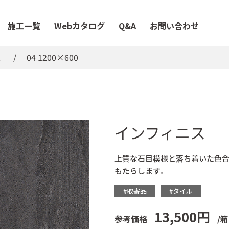
施工一覧
Webカタログ
Q&A
お問い合わせ
ス
04 1200×600
インフィニス
上質な石目模様と落ち着いた色
もたらします。
#取寄品
#タイル
13,500円
参考価格
/