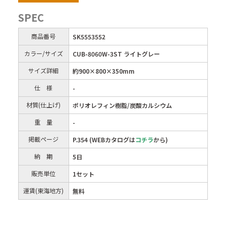
SPEC
商品番号
SK5553552
カラー/サイズ
CUB-8060W-3ST ライトグレー
サイズ詳細
約900×800×350mm
仕 様
-
材質(仕上げ)
ポリオレフィン樹脂/炭酸カルシウム
重 量
-
掲載ページ
P.354 (WEBカタログは
コチラ
から)
納 期
5日
販売単位
1セット
運賃(東海地方)
無料