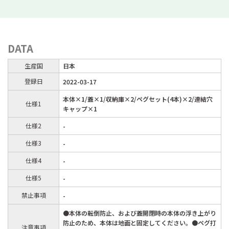
DATA
生産国
日本
登録日
2022-03-17
本体×1/蓋×1/収納庫×2/ペグセット(4本)×2/連結穴
仕様1
キャップ×1
仕様2
-
仕様3
-
仕様4
-
仕様5
-
禁止事項
-
●本体の転倒防止、および蓋開閉時の本体の浮き上がり
防止のため、本体は地面と固定してください。●ペグ打
注意事項