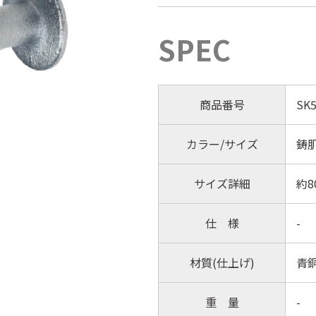
SPEC
商品番号
SK5
カラー/サイズ
鋳
サイズ詳細
約8
仕 様
-
材質(仕上げ)
青銅
重 量
-