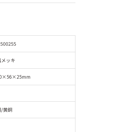
500255
肌メッキ
0×56×25mm
/黄銅