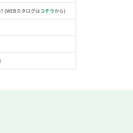
387 (WEBカタログは
コチラ
から)
途