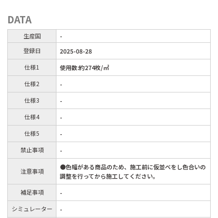
DATA
生産国
-
登録日
2025-08-28
仕様1
使用数:約274枚/㎡
仕様2
-
仕様3
-
仕様4
-
仕様5
-
禁止事項
-
●色幅がある商品のため、施工前に仮並べをし色合いの
注意事項
調整を行ってから施工してください。
補足事項
-
シミュレーター
-