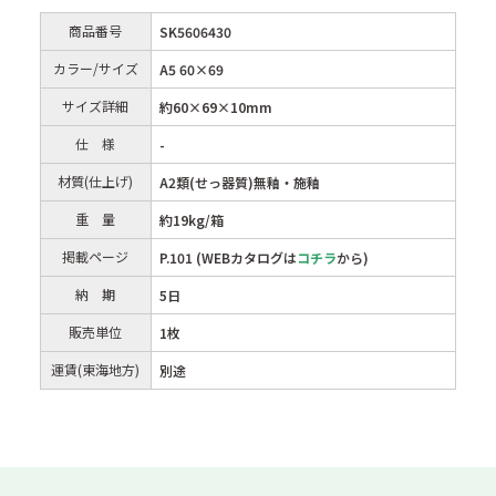
商品番号
SK5606430
カラー/サイズ
A5 60×69
サイズ詳細
約60×69×10mm
仕 様
-
材質(仕上げ)
A2類(せっ器質)無釉・施釉
重 量
約19kg/箱
掲載ページ
P.101 (WEBカタログは
コチラ
から)
納 期
5日
販売単位
1枚
運賃(東海地方)
別途