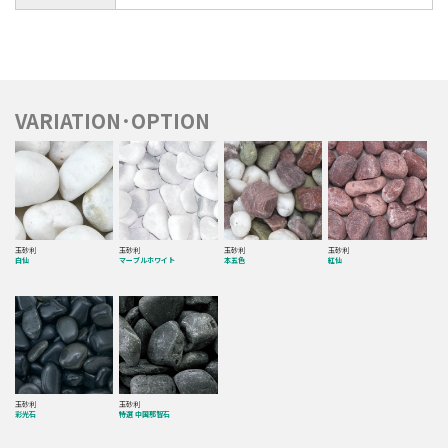
VARIATION･OPTION
玉砂利
玉砂利
玉砂利
玉砂利
白仙
マーブルホワイト
本五色
紅仙
玉砂利
玉砂利
彩光石
特選 中国那智石