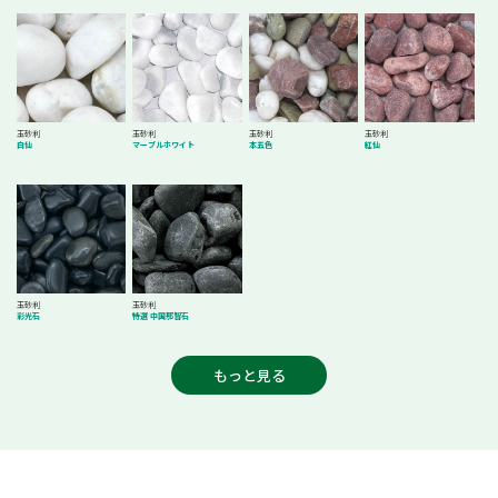
玉砂利
玉砂利
玉砂利
玉砂利
白仙
マーブルホワイト
本五色
紅仙
玉砂利
玉砂利
彩光石
特選 中国那智石
もっと見る