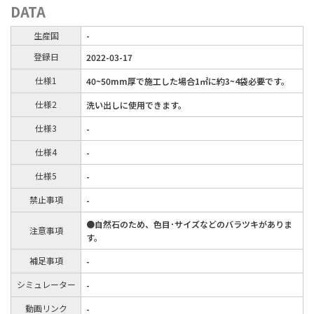
DATA
生産国
-
登録日
2022-03-17
仕様1
40~50mm厚で施工した場合1㎡に約3~4袋必要です。
仕様2
洗い出しに使用できます。
仕様3
-
仕様4
-
仕様5
-
禁止事項
-
●自然石のため、色目･サイズなどのバラツキがありま
注意事項
す。
補足事項
-
シミュレーター
-
動画リンク
-