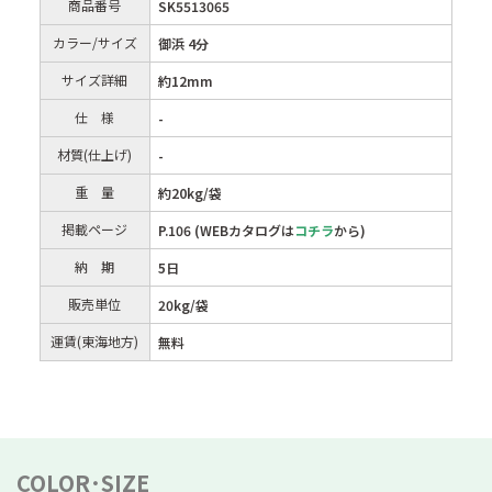
商品番号
SK5513065
カラー/サイズ
御浜 4分
サイズ詳細
約12mm
仕 様
-
材質(仕上げ)
-
重 量
約20kg/袋
掲載ページ
P.106 (WEBカタログは
コチラ
から)
納 期
5日
販売単位
20kg/袋
運賃(東海地方)
無料
COLOR･SIZE