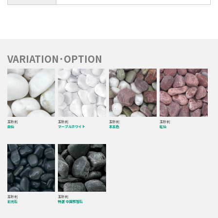
VARIATION･OPTION
玉砂利
玉砂利
玉砂利
玉砂利
白仙
マーブルホワイト
本五色
紅仙
玉砂利
玉砂利
彩光石
特選 中国那智石