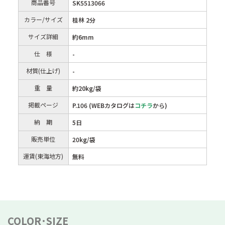
商品番号
SK5513066
カラー/サイズ
桂林 2分
サイズ詳細
約6mm
仕 様
-
材質(仕上げ)
-
重 量
約20kg/袋
掲載ページ
P.106 (WEBカタログは
コチラ
から)
納 期
5日
販売単位
20kg/袋
運賃(東海地方)
無料
COLOR･SIZE