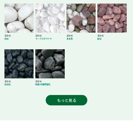
玉砂利
玉砂利
玉砂利
玉砂利
白仙
マーブルホワイト
本五色
紅仙
玉砂利
玉砂利
彩光石
特選 中国那智石
もっと見る