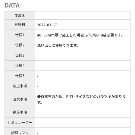
DATA
生産国
-
登録日
2022-03-17
仕様1
40~50mm厚で施工した場合1㎡に約3~4袋必要です。
仕様2
洗い出しに使用できます。
仕様3
-
仕様4
-
仕様5
-
禁止事項
-
●自然石のため、色目･サイズなどのバラツキがありま
注意事項
す。
補足事項
-
シミュレーター
-
動画リンク
-