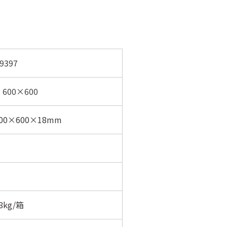
9397
3 600×600
00×600×18mm
8kg/箱