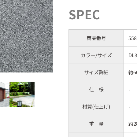
SPEC
商品番号
558
カラー/サイズ
DL
サイズ詳細
約6
仕 様
-
材質(仕上げ)
-
重 量
約2