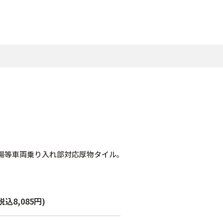
場等車両乗り入れ部対応厚物タイル｡
税込8,085円)