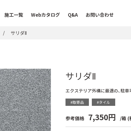
施工一覧
Webカタログ
Q&A
お問い合わせ
サリダⅡ
サリダⅡ
エクステリア外構に最適の､駐車
#取寄品
#タイル
7,350円
参考価格
/箱
(