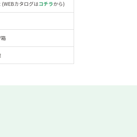
82 (WEBカタログは
コチラ
から)
/箱
途