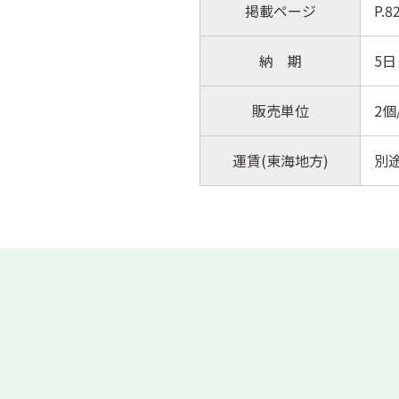
掲載ページ
P.
納 期
5日
販売単位
2個
運賃(東海地方)
別