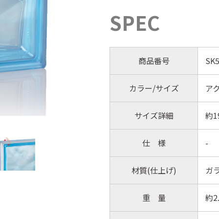
SPEC
商品番号
SK5
カラー/サイズ
アク
サイズ詳細
約1
仕 様
-
材質(仕上げ)
ガ
重 量
約2.