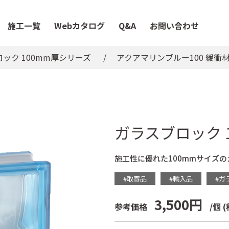
施工一覧
Webカタログ
Q&A
お問い合わせ
ック 100mm厚シリーズ
アクアマリンブルー100 緩衝
ガラスブロック 
施工性に優れた100mmサイズ
#取寄品
#輸入品
#ガ
3,500円
参考価格
/個
(