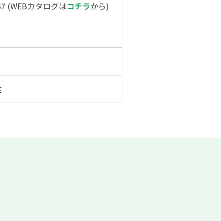
167 (WEBカタログは
コチラ
から)
途