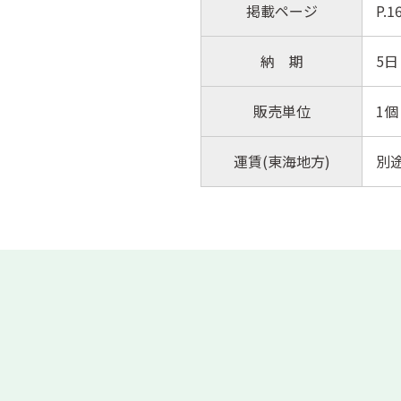
掲載ページ
P.
納 期
5日
販売単位
1個
運賃(東海地方)
別