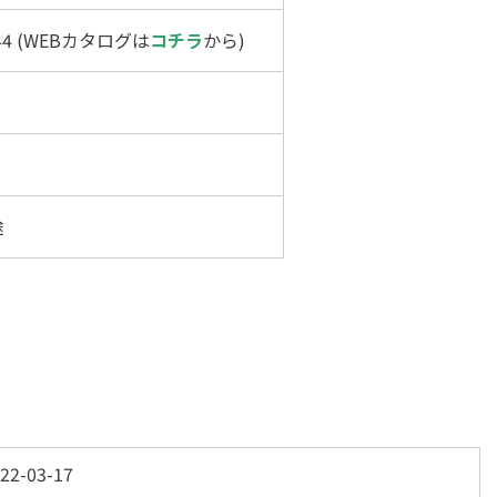
344 (WEBカタログは
コチラ
から)
途
22-03-17