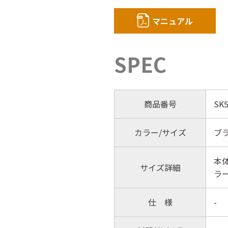
マニュアル
SPEC
商品番号
SK5
カラー/サイズ
ブラ
本体
サイズ詳細
ラー
仕 様
-