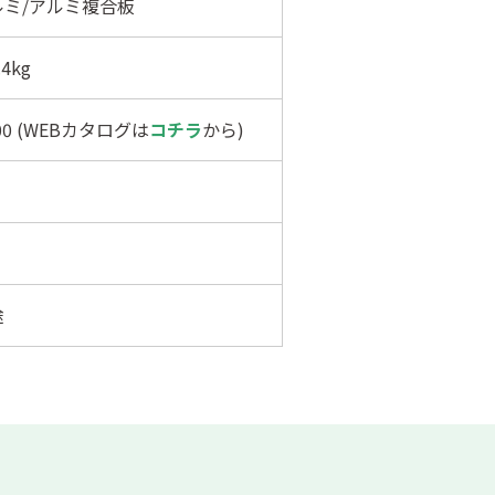
ルミ/アルミ複合板
4kg
400 (WEBカタログは
コチラ
から)
途