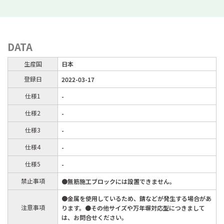
DATA
生産国
日本
登録日
2022-03-17
仕様1
-
仕様2
-
仕様3
-
仕様4
-
仕様5
-
禁止事項
●無筋施工ブロックには設置できません。
●金属を使用しているため、錆などが発生する場合があ
注意事項
ります。●その他サイズや万年塀対応型につきまして
は、お問合せください。