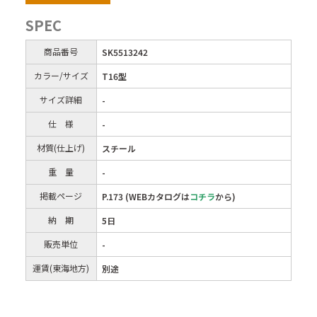
SPEC
商品番号
SK5513242
カラー/サイズ
T16型
サイズ詳細
-
仕 様
-
材質(仕上げ)
スチール
重 量
-
掲載ページ
P.173 (WEBカタログは
コチラ
から)
納 期
5日
販売単位
-
運賃(東海地方)
別途