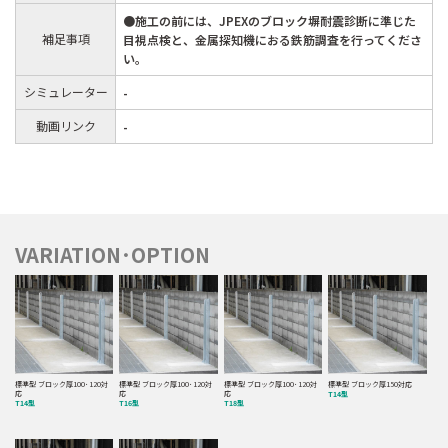
●施工の前には、JPEXのブロック塀耐震診断に準じた
補足事項
目視点検と、金属探知機におる鉄筋調査を行ってくださ
い。
シミュレーター
-
動画リンク
-
VARIATION･OPTION
標準型 ブロック厚100･120対
標準型 ブロック厚100･120対
標準型 ブロック厚100･120対
標準型 ブロック厚150対応
応
応
応
T14型
T14型
T16型
T18型