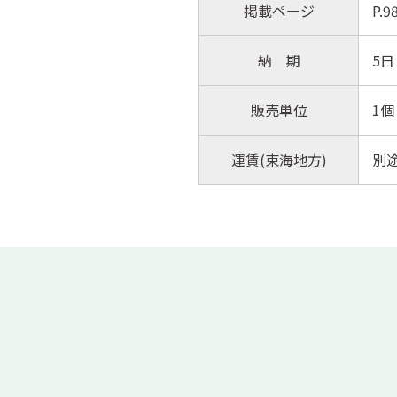
掲載ページ
P.
納 期
5日
販売単位
1個
運賃(東海地方)
別