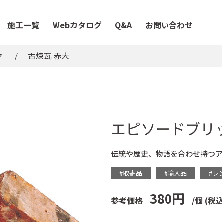
施工一覧
Webカタログ
Q&A
お問い合わせ
ク
古煉瓦 赤大
エピソードブリ
伝統や歴史、物語を合わせ持つア
#取寄品
#輸入品
#レ
380円
参考価格
/個
(税込