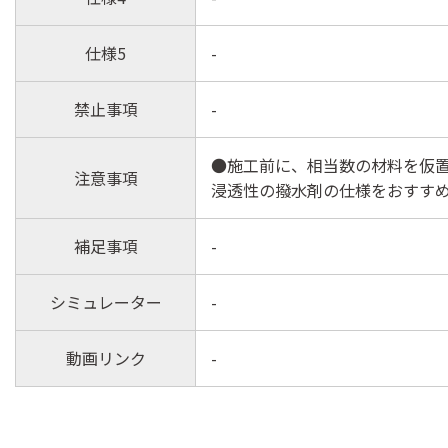
仕様5
-
禁止事項
-
●施工前に、相当数の材料を仮
注意事項
浸透性の撥水剤の仕様をおすす
補足事項
-
シミュレーター
-
動画リンク
-