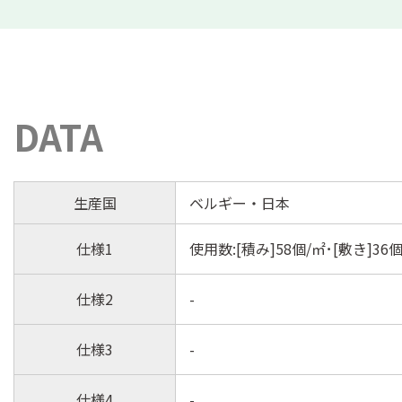
DATA
生産国
ベルギー・日本
仕様1
使用数:[積み]58個/㎡･[敷き]36
仕様2
-
仕様3
-
仕様4
-