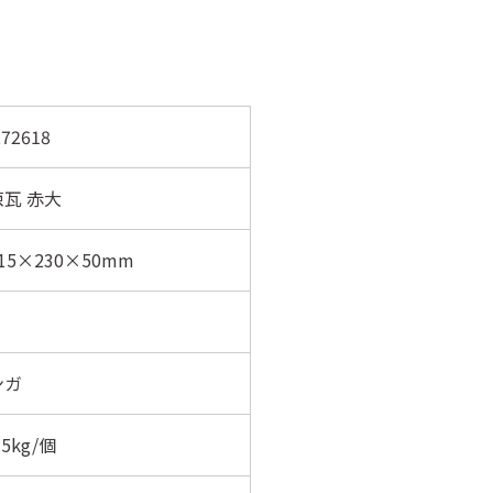
72618
瓦 赤大
15×230×50mm
ンガ
.5kg/個