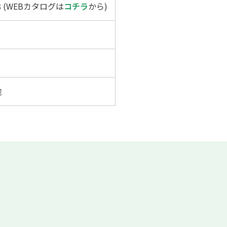
98 (WEBカタログは
コチラ
から)
途