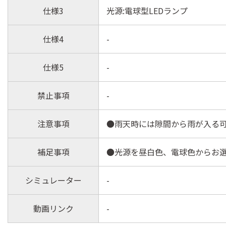
仕様3
光源:電球型LEDランプ
仕様4
-
仕様5
-
禁止事項
-
注意事項
●雨天時には隙間から雨が入る
補足事項
●光源を昼白色、電球色からお
シミュレーター
-
動画リンク
-