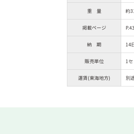
重 量
約3
掲載ページ
P.
納 期
14
販売単位
1
運賃(東海地方)
別