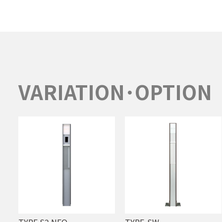
VARIATION･OPTION
TYPE S2 NEO
TYPE-SW