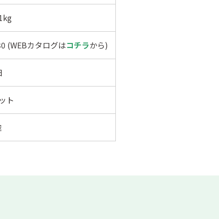
1kg
430 (WEBカタログは
コチラ
から)
日
セット
途