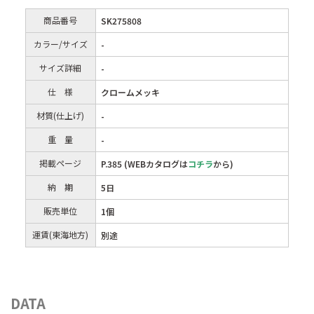
商品番号
SK275808
カラー/サイズ
-
サイズ詳細
-
仕 様
クロームメッキ
材質(仕上げ)
-
重 量
-
掲載ページ
P.385 (WEBカタログは
コチラ
から)
納 期
5日
販売単位
1個
運賃(東海地方)
別途
DATA