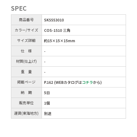
SPEC
商品番号
SK5553010
カラー/サイズ
COS-1510 三角
サイズ詳細
約15×15×15mm
仕 様
-
材質(仕上げ)
-
重 量
-
掲載ページ
P.162 (WEBカタログは
コチラ
から)
納 期
5日
販売単位
1個
運賃(東海地方)
別途