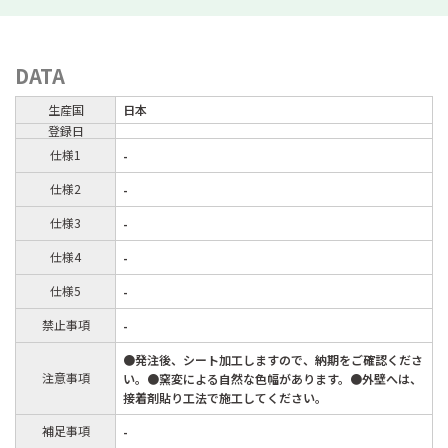
DATA
生産国
日本
登録日
仕様1
-
仕様2
-
仕様3
-
仕様4
-
仕様5
-
禁止事項
-
●発注後、シート加工しますので、納期をご確認くださ
注意事項
い。●窯変による自然な色幅があります。●外壁へは、
接着剤貼り工法で施工してください。
補足事項
-