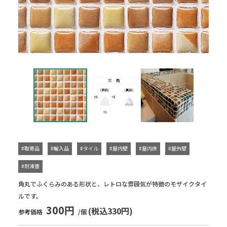
#取寄品
#輸入品
#タイル
#屋内壁
#屋内床
#屋外壁
#耐凍害
角丸でふくらみのある形状と、レトロな雰囲気が特徴のモザイクタイ
ルです。
300円
(税込330円)
参考価格
/個