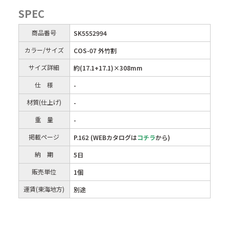
SPEC
商品番号
SK5552994
カラー/サイズ
COS-07 外竹割
サイズ詳細
約(17.1+17.1)×308mm
仕 様
-
材質(仕上げ)
-
重 量
-
掲載ページ
P.162 (WEBカタログは
コチラ
から)
納 期
5日
販売単位
1個
運賃(東海地方)
別途