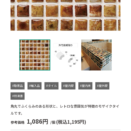
#取寄品
#輸入品
#タイル
#屋内壁
#屋内床
#屋外壁
#耐凍害
角丸でふくらみのある形状と、レトロな雰囲気が特徴のモザイクタイ
ルです。
1,086円
(税込1,195円)
参考価格
/個