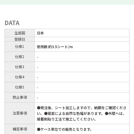
DATA
生産国
日本
登録日
仕様1
使用数:約3.5シート/m
仕様2
-
仕様3
-
仕様4
-
仕様5
-
禁止事項
-
●発注後、シート加工しますので、納期をご確認くださ
注意事項
い。●窯変による自然な色幅があります。●外壁へは、
接着剤貼り工法で施工してください。
補足事項
●ケース単位での販売となります。