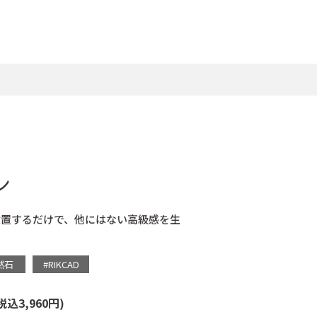
ン
設置するだけで、他にはない高級感を生
然石
#RIKCAD
税込3,960円)