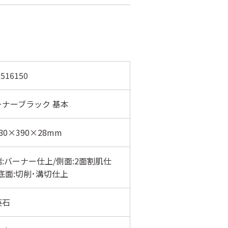
516150
ーナーブラック 基本
80×390×28mm
:バーナー仕上/側面:2面割肌仕
底面:切削･溝切仕上
英石