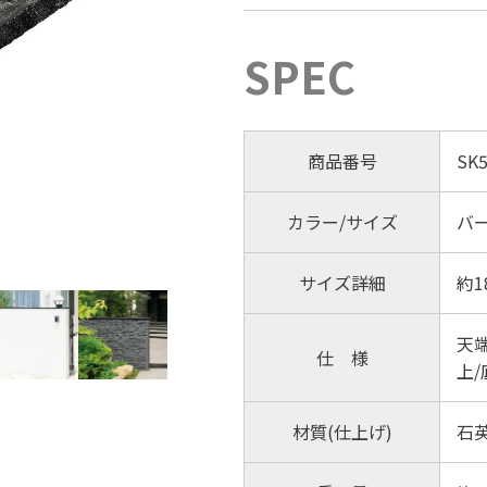
SPEC
商品番号
SK5
カラー/サイズ
バ
サイズ詳細
約1
天端
仕 様
上/
材質(仕上げ)
石