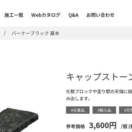
施工一覧
Webカタログ
Q&A
お問い合わせ
バーナーブラック 基本
キャップストー
化粧ブロックや塗り壁の天端に
み出します。
#在庫品
#輸入品
#天
3,600円
参考価格
/個
(