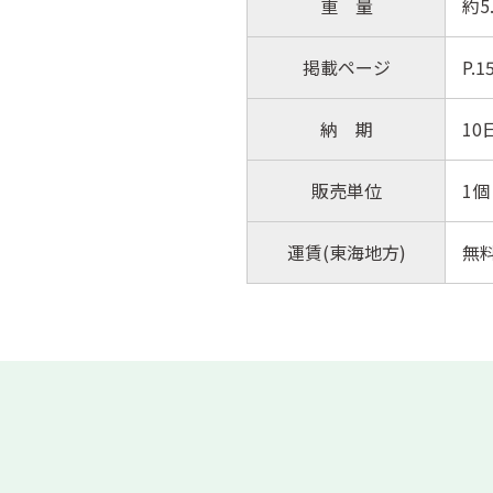
重 量
約5.
掲載ページ
P.
納 期
10
販売単位
1個
運賃(東海地方)
無