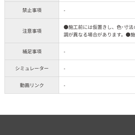
禁止事項
-
●施工前には仮置きし、色･寸法
注意事項
調が異なる場合があります。●施
補足事項
-
シミュレーター
-
動画リンク
-