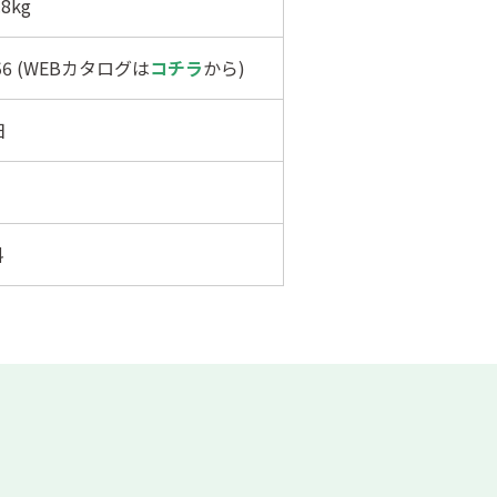
8kg
156 (WEBカタログは
コチラ
から)
日
料