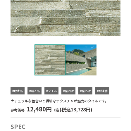
#取寄品
#輸入品
#タイル
#屋内壁
#屋外壁
#耐凍害
ナチュラルな色合いと繊細なテクスチャが魅力のタイルです。
12,480円
(税込13,728円)
参考価格
/箱
SPEC