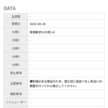
DATA
生産国
-
登録日
2025-08-28
仕様1
使用数:約14.5枚/㎡
仕様2
-
仕様3
-
仕様4
-
仕様5
-
禁止事項
-
●色幅がある商品のため、施工前に仮並べをし色合いの
注意事項
調整を行ってから施工してください。
補足事項
-
シミュレーター
-