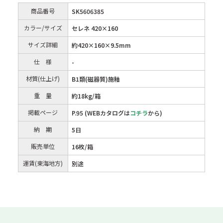
商品番号
SK5606385
カラー/サイズ
セレネ 420×160
サイズ詳細
約420×160×9.5mm
仕 様
-
材質(仕上げ)
B1類(磁器質)施釉
重 量
約18kg/箱
掲載ページ
P.95 (WEBカタログは
コチラ
から)
納 期
5日
販売単位
16枚/箱
運賃(東海地方)
別途