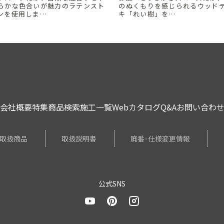
らかな色合いが魅力のラテンスト
のぬくもりを感じられるウッド
ンを使用しま…
キ「れい樹」を…
会社概要
特集
商品検索
施工一覧
Webカタログ
Q&A
お問い合わ
取扱商品
取扱説明書
廃番･仕様変更情報
公式SNS