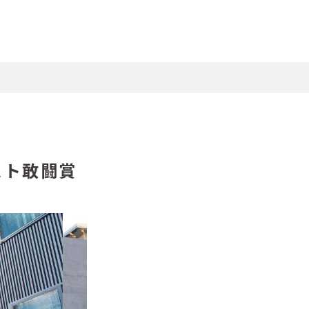
スト敢闘賞