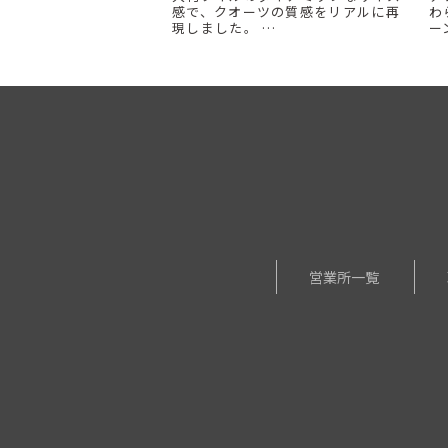
感で、クオーツの質感をリアルに再
わ
現しました。 …
ー
営業所一覧