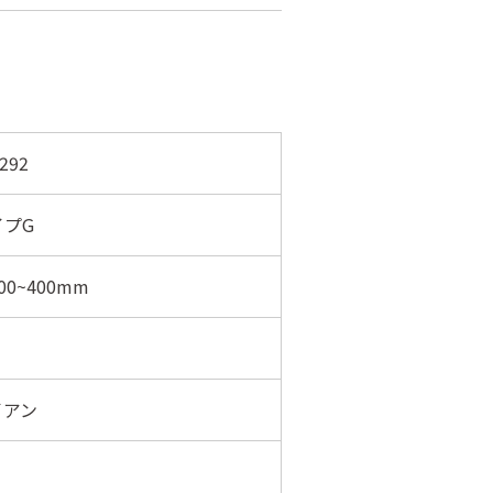
292
イプG
00~400mm
イアン