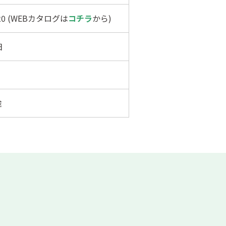
520 (WEBカタログは
コチラ
から)
日
途